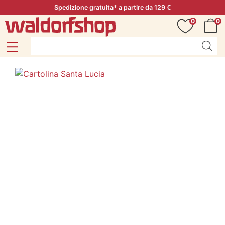
Spedizione gratuita* a partire da 129 €
0
0