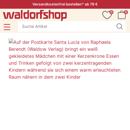
Versandkostenfrei bestellen* ab 79 €
0
0