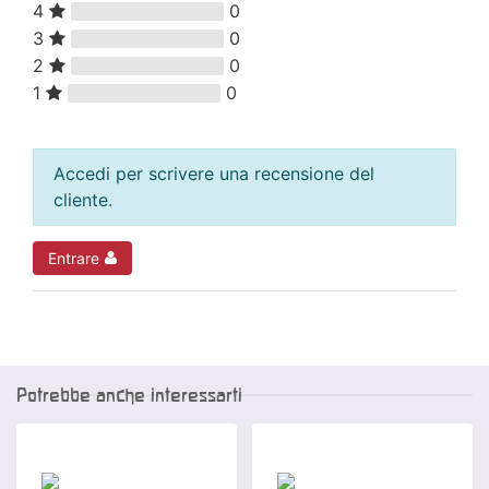
4
0
3
0
2
0
1
0
Accedi per scrivere una recensione del
cliente.
Entrare
Potrebbe anche interessarti