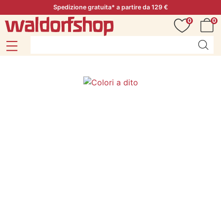
Spedizione gratuita* a partire da 129 €
0
0