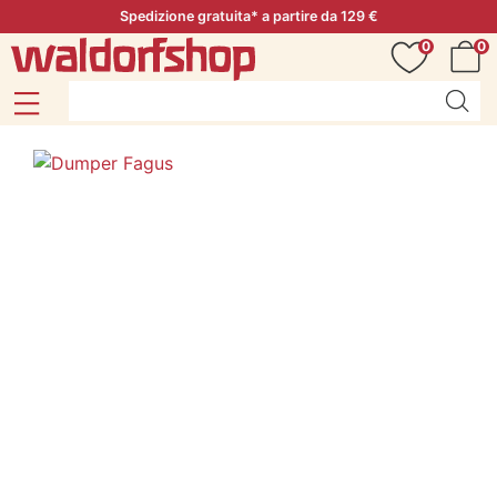
Spedizione gratuita* a partire da 129 €
0
0