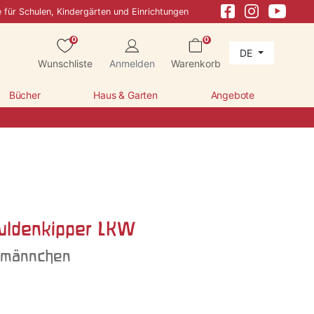
e für Schulen, Kindergärten und Einrichtungen
0
0
DE
Wunschliste
Anmelden
Warenkorb
Bücher
Haus & Garten
Angebote
uldenkipper LKW
lzmännchen