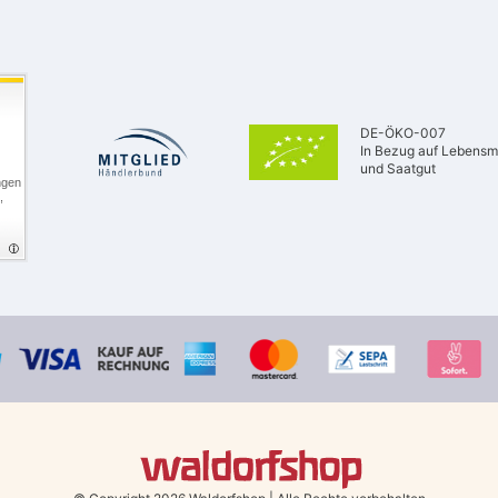
DE-ÖKO-007
In Bezug auf Lebensmi
und Saatgut
ngen
,