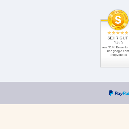
SEHR GUT
4.8 / 5
aus 3148 Bewertu
bei: google.com
shopvote.de