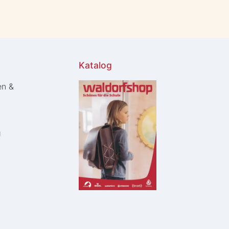
Katalog
en &
g