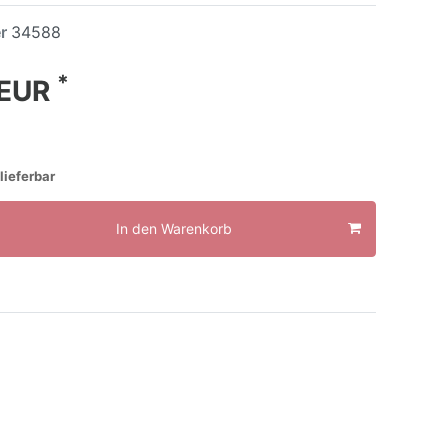
er
34588
*
 EUR
lieferbar
In den Warenkorb