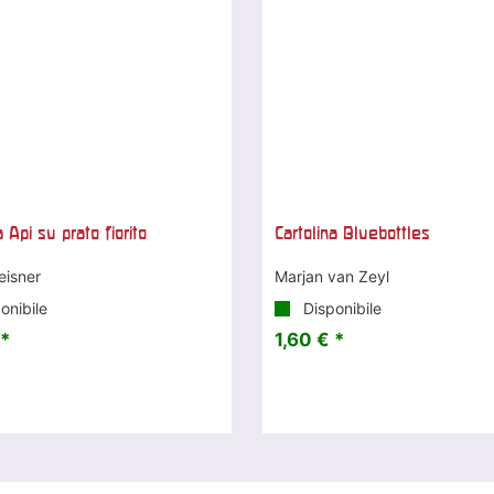
a Api su prato fiorito
Cartolina Bluebottles
eisner
Marjan van Zeyl
onibile
Disponibile
 *
1,60 € *