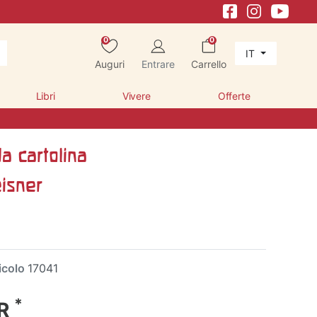
0
0
IT
Auguri
Entrare
Carrello
Libri
Vivere
Offerte
da cartolina
eisner
icolo
17041
*
UR