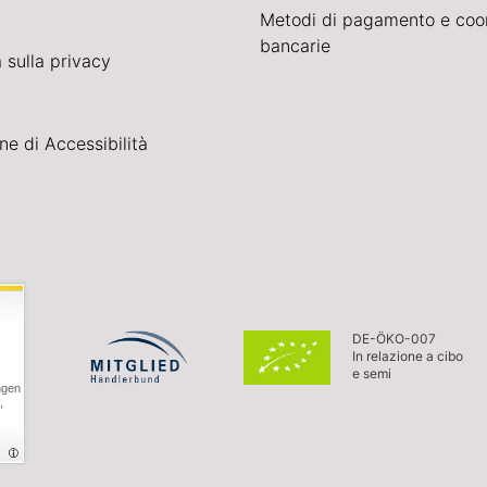
Metodi di pagamento e coo
bancarie
 sulla privacy
ne di Accessibilità
DE-ÖKO-007
In relazione a cibo
e semi
ngen
,