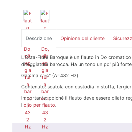
Descrizione
Opinione del cliente
Sicurez
L'Octa-Flute Baroque è un flauto in Do cromatico
diteggiatura barocca. Ha un tono un po' più forte
Gamma c"-c" (A=432 Hz).
Contenuto: scatola con custodia in stoffa, tergicris
Importante: poiché il flauto deve essere oliato re
l'
olio per flauto
.