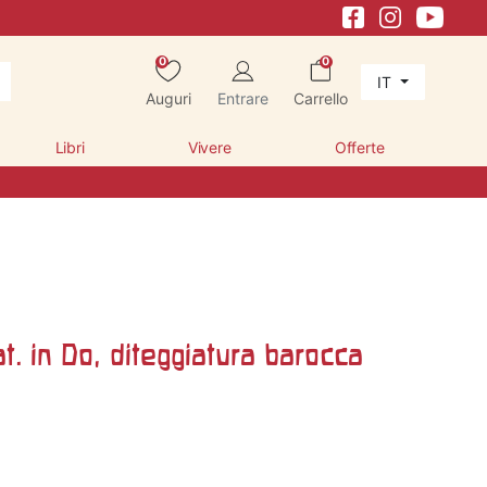
0
0
IT
Auguri
Entrare
Carrello
Libri
Vivere
Offerte
at. in Do, diteggiatura barocca