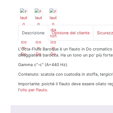
Descrizione
Opinione del cliente
Sicurez
L'Octa-Flute Baroque è un flauto in Do cromatico
diteggiatura barocca. Ha un tono un po' più forte
Gamma c"-c" (A=440 Hz).
Contenuto: scatola con custodia in stoffa, tergicris
Importante: poiché il flauto deve essere oliato re
l'
olio per flauto
.