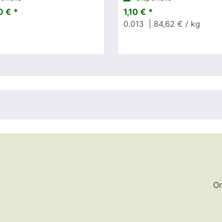
 € *
1,10 € *
0.013
| 84,62 € / kg
Or