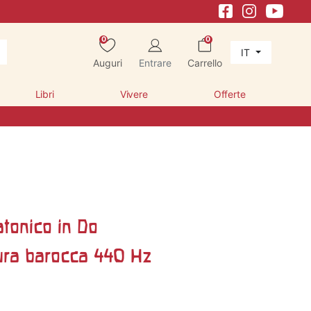
0
0
IT
Auguri
Entrare
Carrello
Libri
Vivere
Offerte
atonico in Do
tura barocca 440 Hz