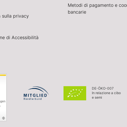
Metodi di pagamento e coo
bancarie
 sulla privacy
ne di Accessibilità
DE-ÖKO-007
In relazione a cibo
e semi
ngen
,