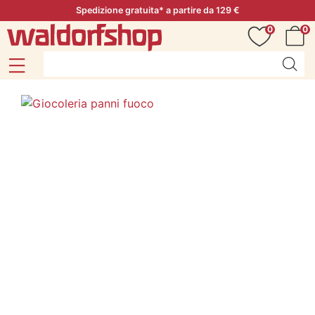
Spedizione gratuita* a partire da 129 €
0
0