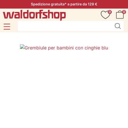
Spedizione gratuita* a partire da 129 €
0
0