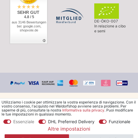
SEHR GUT
4.8 / 5
DE-ÖKO-007
aus 3146 Bewertungen
In relazione a cibo
bei: google.com,
shopvote.de
e semi
Utilizziamo i cookie per ottimizzare la vostra esperienza di navigazione. Con il
vostro consenso, l'acquisto nel Waldorfshop avviene senza problemi. Per
saperne di più, consultate la nostra
Informativa sulla privacy
. Puoi modificare
le tue impostazioni in qualsiasi momento.
© Copyright 2026 Waldorfshop
|
Tutti i diritti riservati.
Essenziale
DHL Preferred Delivery
Funzionale
Altre impostazioni
*Ordina la spedizione gratuita in Italia a partire da 99 €. Sono