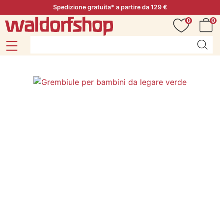
Spedizione gratuita* a partire da 129 €
0
0