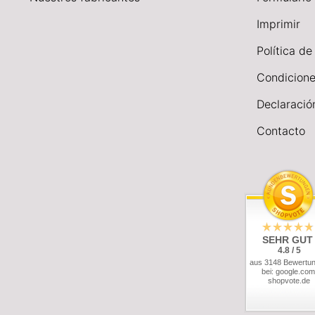
I
mprimir
Política de
Condicione
Declaració
Contacto
SEHR GUT
4.8 / 5
aus 3148 Bewertu
bei: google.com
shopvote.de