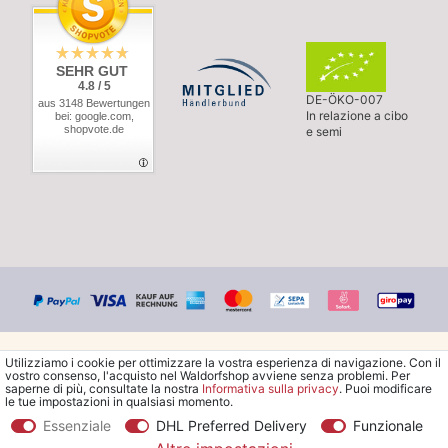
SEHR GUT
4.8 / 5
DE-ÖKO-007
aus 3148 Bewertungen
In relazione a cibo
bei: google.com,
shopvote.de
e semi
Utilizziamo i cookie per ottimizzare la vostra esperienza di navigazione. Con il
vostro consenso, l'acquisto nel Waldorfshop avviene senza problemi. Per
saperne di più, consultate la nostra
Informativa sulla privacy
. Puoi modificare
le tue impostazioni in qualsiasi momento.
© Copyright 2026 Waldorfshop
|
Tutti i diritti riservati.
Essenziale
DHL Preferred Delivery
Funzionale