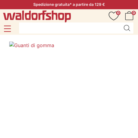
Spedizione gratuita* a partire da 129 €
0
0