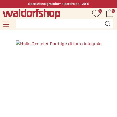
Spedizione gratuita* a partire da 129 €
0
0