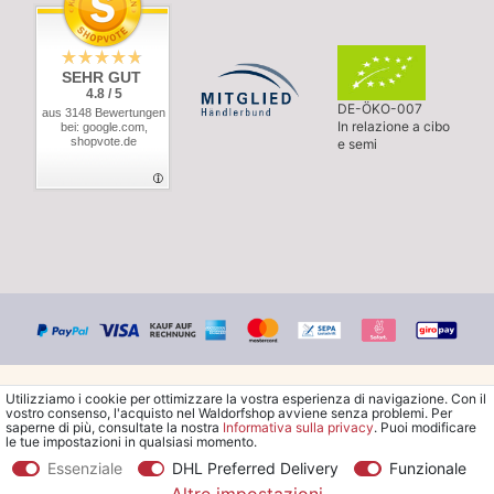
SEHR GUT
4.8 / 5
DE-ÖKO-007
aus 3148 Bewertungen
In relazione a cibo
bei: google.com,
shopvote.de
e semi
Utilizziamo i cookie per ottimizzare la vostra esperienza di navigazione. Con il
vostro consenso, l'acquisto nel Waldorfshop avviene senza problemi. Per
saperne di più, consultate la nostra
Informativa sulla privacy
. Puoi modificare
le tue impostazioni in qualsiasi momento.
© Copyright 2026 Waldorfshop
|
Tutti i diritti riservati.
Essenziale
DHL Preferred Delivery
Funzionale