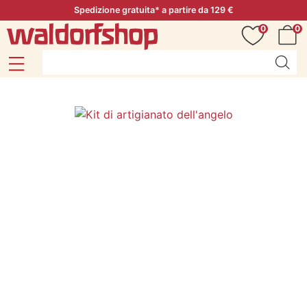
Spedizione gratuita* a partire da 129 €
0
0