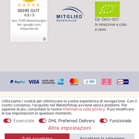
SEHR GUT
4.8 / 5
DE-ÖKO-007
aus 3148 Bewertungen
In relazione a cibo
bei: google.com,
shopvote.de
e semi
Utilizziamo i cookie per ottimizzare la vostra esperienza di navigazione. Con il
vostro consenso, l'acquisto nel Waldorfshop avviene senza problemi. Per
saperne di più, consultate la nostra
Informativa sulla privacy
. Puoi modificare
le tue impostazioni in qualsiasi momento.
© Copyright 2026 Waldorfshop
|
Tutti i diritti riservati.
Essenziale
DHL Preferred Delivery
Funzionale
Altre impostazioni
*Ordina la spedizione gratuita in Italia a partire da 99 €. Sono
Tutti accettano
Accettare la selezione
escluse le merci ingombranti.