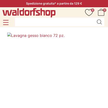
Spedizione gratuita* a partire da 129 €
0
0