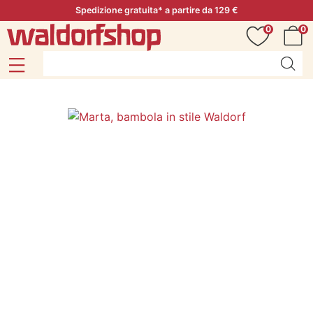
Spedizione gratuita* a partire da 129 €
0
0