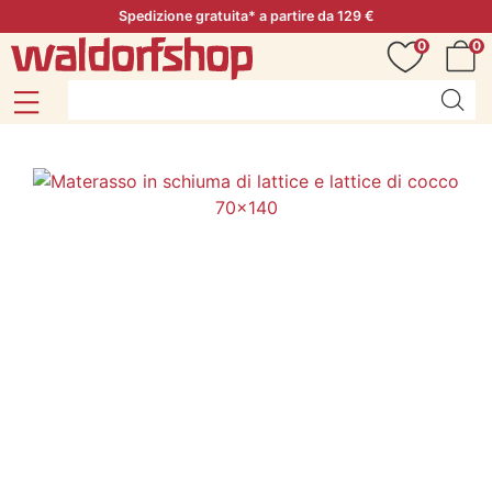
Spedizione gratuita* a partire da 129 €
0
0