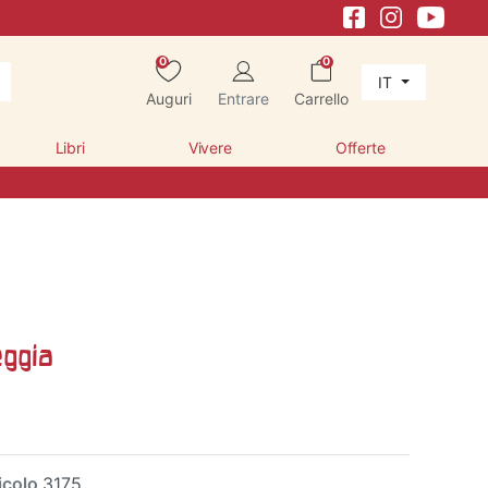
0
0
IT
Auguri
Entrare
Carrello
Libri
Vivere
Offerte
eggia
icolo
3175