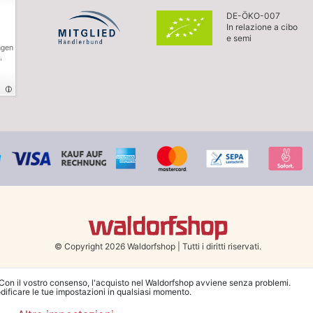
DE-ÖKO-007
In relazione a cibo
e semi
ngen
,
© Copyright 2026 Waldorfshop
|
Tutti i diritti riservati.
 Con il vostro consenso, l'acquisto nel Waldorfshop avviene senza problemi.
dificare le tue impostazioni in qualsiasi momento.
na la spedizione gratuita in Italia a partire da 99 €. Sono escluse le merci ingomb