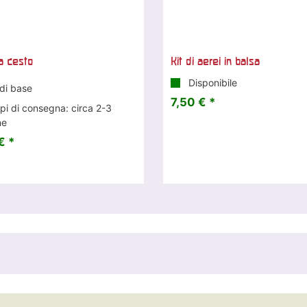
 a cesto
Kit di aerei in balsa
Disponibile
di base
7,50 € *
i di consegna: circa 2-3
ne
€ *