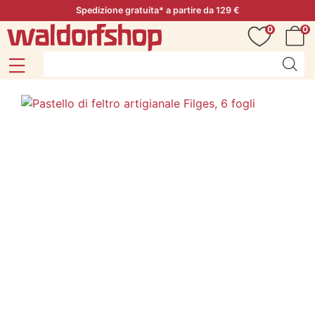
Spedizione gratuita* a partire da 129 €
0
0