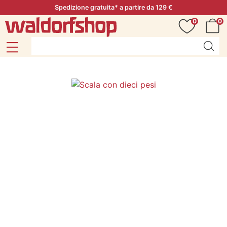
Spedizione gratuita* a partire da 129 €
0
0