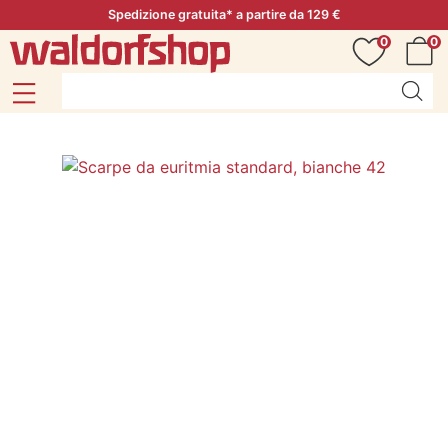
Spedizione gratuita* a partire da 129 €
0
0