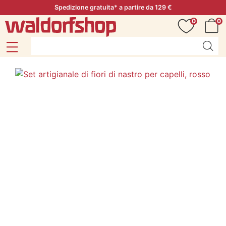
Spedizione gratuita* a partire da 129 €
0
0