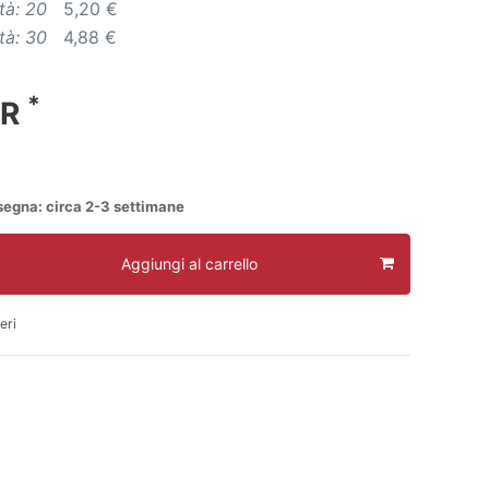
tà: 20
5,20 €
tà: 30
4,88 €
*
UR
segna: circa 2-3 settimane
Aggiungi al carrello
eri