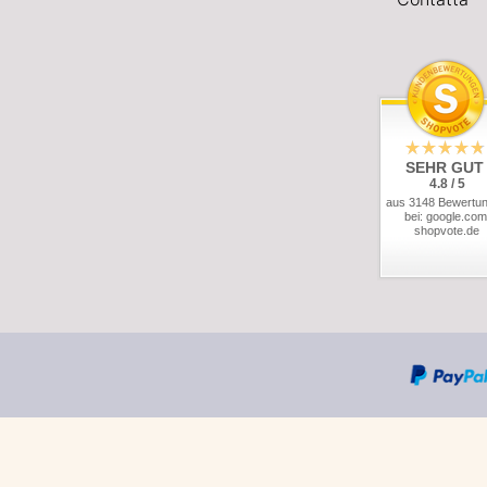
SEHR GUT
4.8 / 5
aus 3148 Bewertu
bei: google.com
shopvote.de