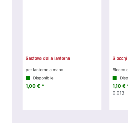
Bastone della lanterna
Blocchi
per lanterne a mano
Blocco d
Disponibile
Disp
1,00 € *
1,10 € 
0.013
|