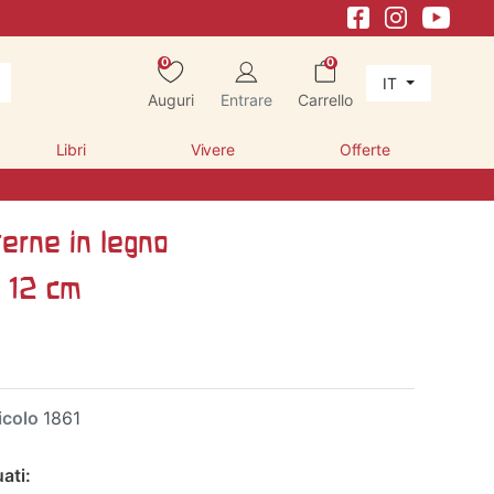
0
0
IT
Auguri
Entrare
Carrello
Libri
Vivere
Offerte
nterne in legno
x 12 cm
icolo
1861
ati: