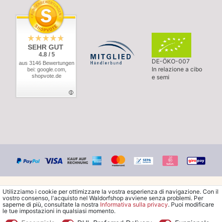
SEHR GUT
4.8 / 5
DE-ÖKO-007
aus 3146 Bewertungen
In relazione a cibo
bei: google.com,
shopvote.de
e semi
Utilizziamo i cookie per ottimizzare la vostra esperienza di navigazione. Con il
vostro consenso, l'acquisto nel Waldorfshop avviene senza problemi. Per
saperne di più, consultate la nostra
Informativa sulla privacy
. Puoi modificare
le tue impostazioni in qualsiasi momento.
© Copyright 2026 Waldorfshop
|
Tutti i diritti riservati.