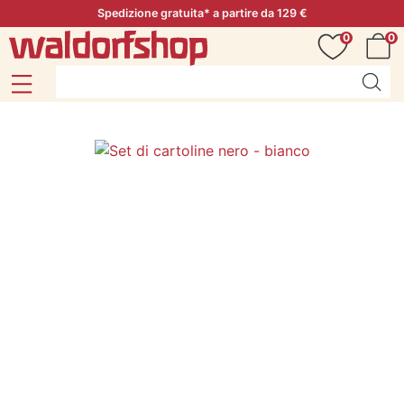
Spedizione gratuita* a partire da 129 €
0
0