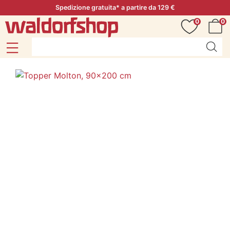
Spedizione gratuita* a partire da 129 €
0
0