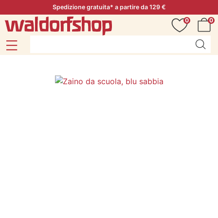
Spedizione gratuita* a partire da 129 €
0
0