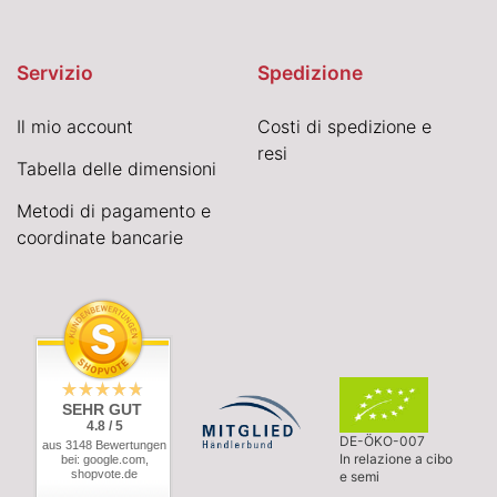
Servizio
Spedizione
Il mio account
Costi di spedizione e
resi
Tabella delle dimensioni
Metodi di pagamento e
coordinate bancarie
SEHR GUT
4.8 / 5
DE-ÖKO-007
aus 3148 Bewertungen
In relazione a cibo
bei: google.com,
shopvote.de
e semi