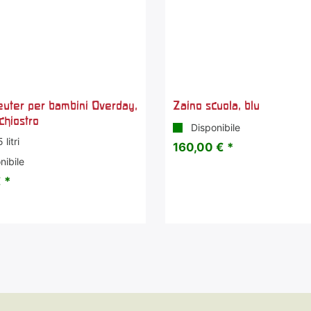
euter per bambini Overday,
Zaino scuola, blu
nchiostro
Disponibile
litri
160,00 € *
nibile
 *