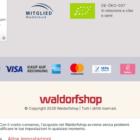
DE-ÖKO-007
In relazione a cibo
e semi
ngen
,
© Copyright 2026 Waldorfshop
|
Tutti i diritti riservati.
 Con il vostro consenso, l'acquisto nel Waldorfshop avviene senza problemi.
dificare le tue impostazioni in qualsiasi momento.
na la spedizione gratuita in Italia a partire da 99 €. Sono escluse le merci ingomb
Altre impostazioni
e