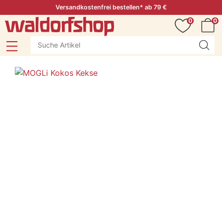
Versandkostenfrei bestellen* ab 79 €
0
0