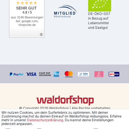
SEHR GUT
4.8 / 5
DE-ÖKO-007
aus 3146 Bewertungen
In Bezug auf
bei: google.com,
Lebensmittel
shopvote.de
und Saatgut
© Copyright 2026 Waldorfshop
|
Alle Rechte vorbehalten.
Wir nutzen Cookies, um dein Surferlebnis zu optimieren. Mit deiner
Zustimmung machst du deinen Einkauf im Waldorfshop reibungslos. Erfahre
Bestellungen mit Prio Versand bis 13 Uhr, garantierter Versand am
mehr in unserer
Daten­schutz­erklärung
. Du kannst deine Einstellungen
jederzeit anpassen.
selben Tag!