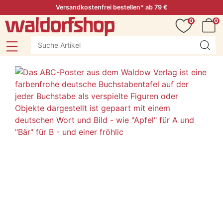
Versandkostenfrei bestellen* ab 79 €
0
0