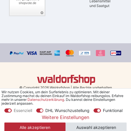
Lebensmittel
shopvote.de
und Saatgut
© Copyright 2026 Waldorfshop
|
Alle Rechte vorbehalten.
Wir nutzen Cookies, um dein Surferlebnis zu optimieren. Mit deiner
Zustimmung machst du deinen Einkauf im Waldorfshop reibungslos. Erfahre
Bestellungen mit Prio Versand bis 13 Uhr, garantierter Versand am
mehr in unserer
Daten­schutz­erklärung
. Du kannst deine Einstellungen
jederzeit anpassen.
selben Tag!
Essenziell
DHL Wunschzustellung
Funktional
*Kostenlose Lieferung in Deutschland und Österreich ab 79 €.
(gilt
Weitere Einstellungen
nur für Sparversand - ausgenommen Sperrgut und Speditionsware)
Alle akzeptieren
Auswahl akzeptieren
**Den 5€ Gutschein erhältst du nach Bestätigung des Newsletters