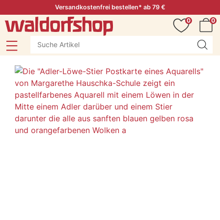
Versandkostenfrei bestellen* ab 79 €
0
0