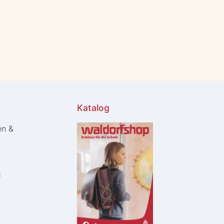
Katalog
en &
g