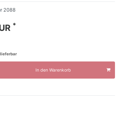
er
2088
*
EUR
lieferbar
In den Warenkorb