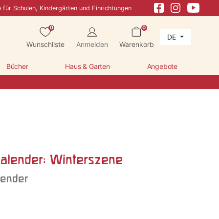
e für Schulen, Kindergärten und Einrichtungen
0
0
DE
Wunschliste
Anmelden
Warenkorb
Bücher
Haus & Garten
Angebote
alender: Winterszene
lender