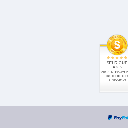
SEHR GUT
4.8 / 5
aus 3146 Bewertu
bei: google.com
shopvote.de