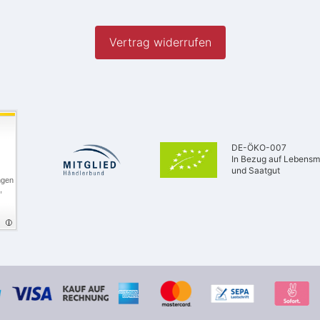
Vertrag widerrufen
DE-ÖKO-007
In Bezug auf Lebensmi
und Saatgut
ngen
,