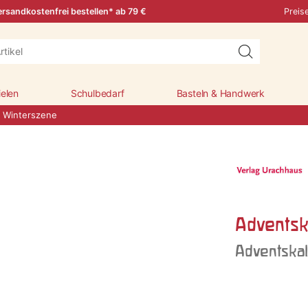
rsandkostenfrei bestellen* ab 79 €
Preis
ielen
Schulbedarf
Basteln & Handwerk
: Winterszene
Adventsk
Adventska