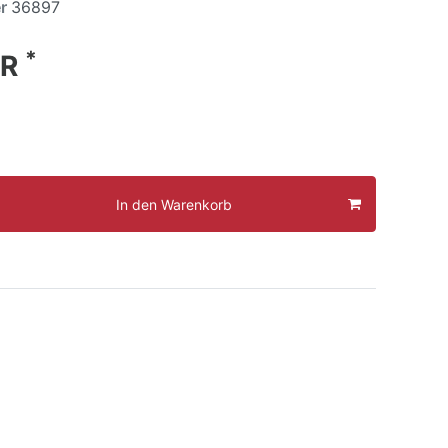
er
36897
*
UR
In den Warenkorb