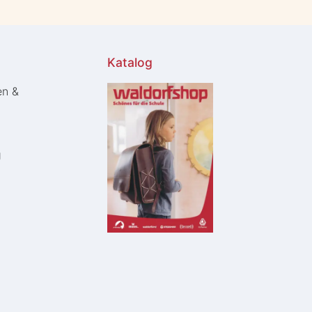
Katalog
en &
g