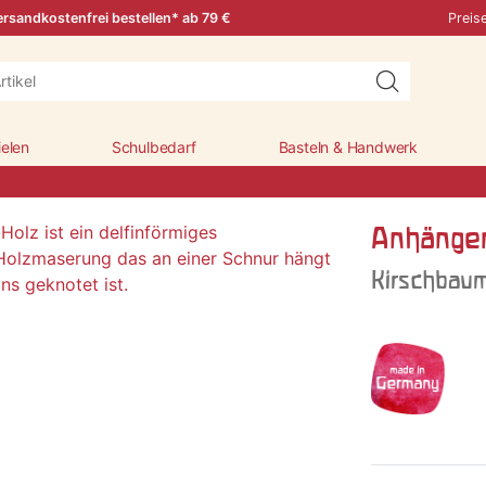
rsandkostenfrei bestellen* ab 79 €
Preis
ielen
Schulbedarf
Basteln & Handwerk
Anhänger
Kirschbau