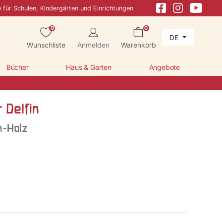
e für Schulen, Kindergärten und Einrichtungen
0
0
DE
Wunschliste
Anmelden
Warenkorb
Bücher
Haus & Garten
Angebote
 Delfin
m-Holz