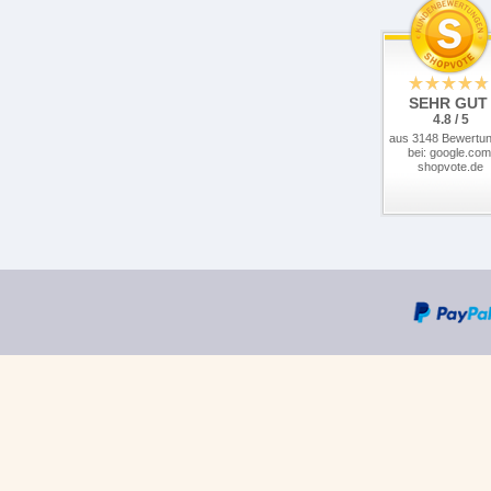
SEHR GUT
4.8 / 5
aus 3148 Bewertu
bei: google.com
shopvote.de