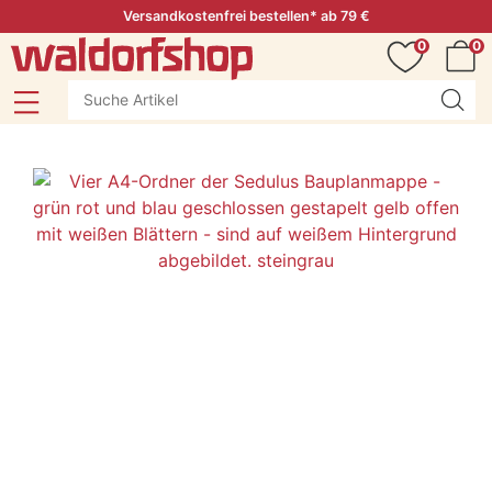
Versandkostenfrei bestellen* ab 79 €
0
0