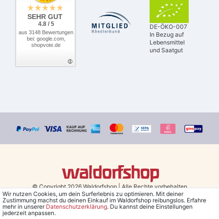
SEHR GUT
4.8 / 5
DE-ÖKO-007
aus 3148 Bewertungen
In Bezug auf
bei: google.com,
Lebensmittel
shopvote.de
und Saatgut
© Copyright 2026 Waldorfshop
|
Alle Rechte vorbehalten.
Wir nutzen Cookies, um dein Surferlebnis zu optimieren. Mit deiner
Zustimmung machst du deinen Einkauf im Waldorfshop reibungslos. Erfahre
Bestellungen mit Prio Versand bis 13 Uhr, garantierter Versand am
mehr in unserer
Daten­schutz­erklärung
. Du kannst deine Einstellungen
jederzeit anpassen.
selben Tag!