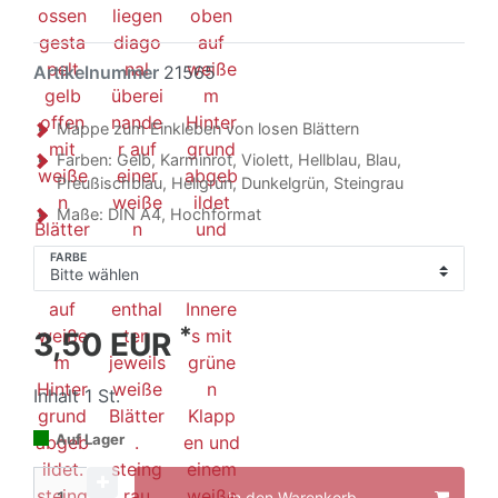
Artikelnummer
21565
Mappe zum Einkleben von losen Blättern
Farben: Gelb, Karminrot, Violett, Hellblau, Blau,
Preußischblau, Hellgrün, Dunkelgrün, Steingrau
Maße: DIN A4, Hochformat
FARBE
*
3,50 EUR
Inhalt
1
St.
Auf Lager
In den Warenkorb