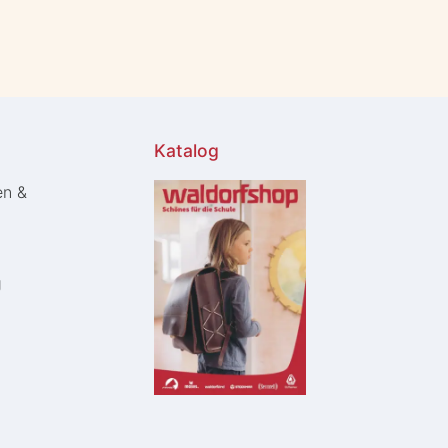
Katalog
en &
g