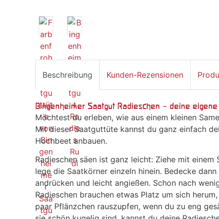
Beschreibung
Kunden-Rezensionen
Produ
Bingenheimer Saatgut Radieschen – deine eigene 
Möchtest du erleben, wie aus einem kleinen Sam
Mit dieser Saatguttüte kannst du ganz einfach d
Hochbeet anbauen.
Radieschen säen ist ganz leicht: Ziehe mit einem S
lege die Saatkörner einzeln hinein. Bedecke dann 
andrücken und leicht angießen. Schon nach wenige
Radieschen brauchen etwas Platz um sich herum, s
paar Pflänzchen rauszupfen, wenn du zu eng ges
sie schön kugelig sind, kannst du deine Radiesche