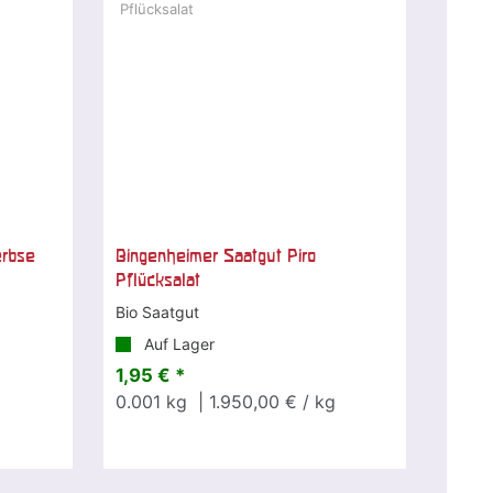
erbse
Bingenheimer Saatgut Piro
Pflücksalat
Bio Saatgut
Auf Lager
1,95 € *
0.001
kg
| 1.950,00 € / kg