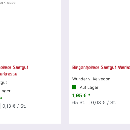
eimer Saatgut
Bingenheimer Saatgut Mark
erkresse
Wunder v. Kelvedon
tgut
Auf Lager
Lager
1,95 € *
 *
65
St.
| 0,03 € / St.
 0,13 € / St.