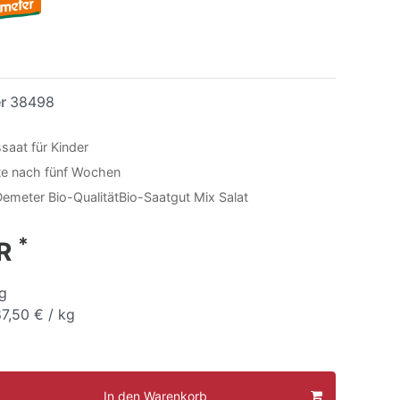
er
38498
saat für Kinder
te nach fünf Wochen
e Demeter Bio-QualitätBio-Saatgut Mix Salat
*
UR
g
7,50 € / kg
In den Warenkorb