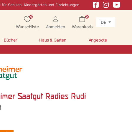
e für Schulen, Kindergärten und Einrichtungen
0
0
DE
Wunschliste
Anmelden
Warenkorb
Bücher
Haus & Garten
Angebote
imer Saatgut Radies Rudi
t