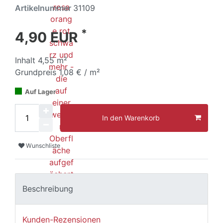
Artikelnummer
31109
*
4,90 EUR
Inhalt
4,55
m²
Grundpreis
1,08 € / m²
Auf Lager
In den Warenkorb
Wunschliste
Beschreibung
Kunden-Rezensionen