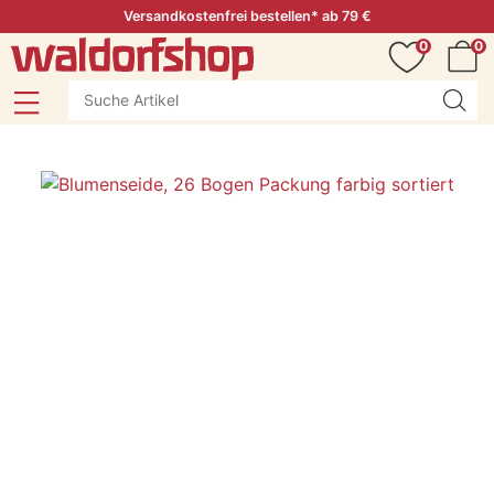
Versandkostenfrei bestellen* ab 79 €
0
0