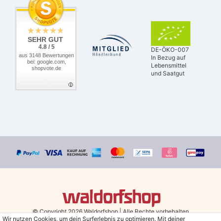
SEHR GUT
4.8 / 5
DE-ÖKO-007
aus 3148 Bewertungen
In Bezug auf
bei: google.com,
Lebensmittel
shopvote.de
und Saatgut
© Copyright 2026 Waldorfshop
|
Alle Rechte vorbehalten.
Wir nutzen Cookies, um dein Surferlebnis zu optimieren. Mit deiner