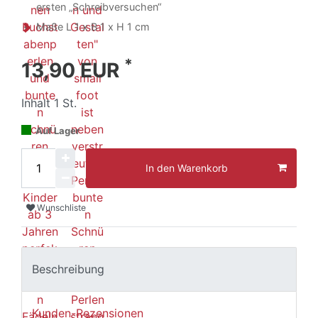
ersten „Schreibversuchen“
Maße L 1 x B 1 x H 1 cm
*
13,90 EUR
Inhalt
1
St.
Auf Lager
In den Warenkorb
Wunschliste
Beschreibung
Kunden-Rezensionen