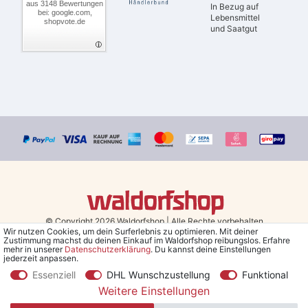
aus 3148 Bewertungen
In Bezug auf
bei: google.com,
Lebensmittel
shopvote.de
und Saatgut
© Copyright 2026 Waldorfshop
|
Alle Rechte vorbehalten.
Wir nutzen Cookies, um dein Surferlebnis zu optimieren. Mit deiner
Zustimmung machst du deinen Einkauf im Waldorfshop reibungslos. Erfahre
Bestellungen mit Prio Versand bis 13 Uhr, garantierter Versand am
mehr in unserer
Daten­schutz­erklärung
. Du kannst deine Einstellungen
jederzeit anpassen.
selben Tag!
Essenziell
DHL Wunschzustellung
Funktional
*Kostenlose Lieferung in Deutschland und Österreich ab 79 €.
(gilt
Weitere Einstellungen
nur für Sparversand - ausgenommen Sperrgut und Speditionsware)