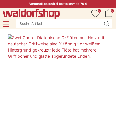
Versandkostenfrei bestellen* ab 79 €
0
0