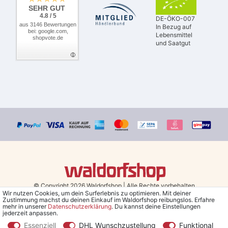
SEHR GUT
4.8 / 5
DE-ÖKO-007
aus 3146 Bewertungen
In Bezug auf
bei: google.com,
Lebensmittel
shopvote.de
und Saatgut
© Copyright 2026 Waldorfshop
|
Alle Rechte vorbehalten.
Wir nutzen Cookies, um dein Surferlebnis zu optimieren. Mit deiner
Zustimmung machst du deinen Einkauf im Waldorfshop reibungslos. Erfahre
Bestellungen mit Prio Versand bis 13 Uhr, garantierter Versand am
mehr in unserer
Daten­schutz­erklärung
. Du kannst deine Einstellungen
jederzeit anpassen.
selben Tag!
Essenziell
DHL Wunschzustellung
Funktional