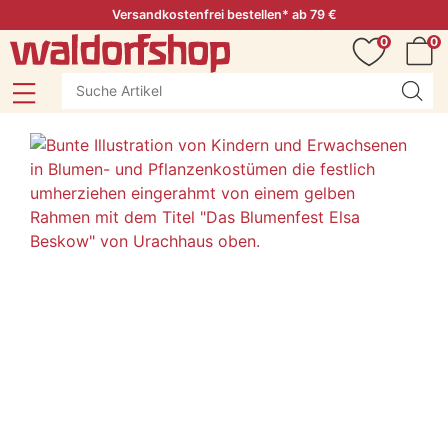
Versandkostenfrei bestellen* ab 79 €
0
0