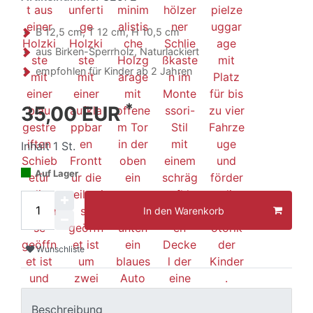
B 12,5 cm, T 12 cm, H 10,5 cm
aus Birken-Sperrholz, Naturlackiert
empfohlen für Kinder ab 2 Jahren
*
35,00 EUR
Inhalt
1
St.
Auf Lager
In den Warenkorb
Wunschliste
Beschreibung