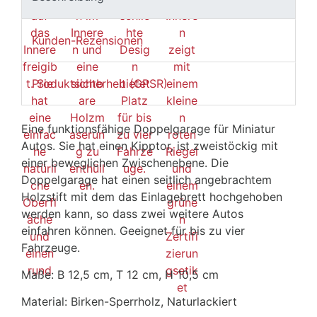
Kunden-Rezensionen
Produktsicherheit (GPSR)
Eine funktionsfähige Doppelgarage für Miniatur
Autos. Sie hat einen Kipptor, ist zweistöckig mit
einer beweglichen Zwischenebene. Die
Doppelgarage hat einen seitlich angebrachtem
Holzstift mit dem das Einlagebrett hochgehoben
werden kann, so dass zwei weitere Autos
einfahren können. Geeignet für bis zu vier
Fahrzeuge.
Maße: B 12,5 cm, T 12 cm, H 10,5 cm
Material: Birken-Sperrholz, Naturlackiert