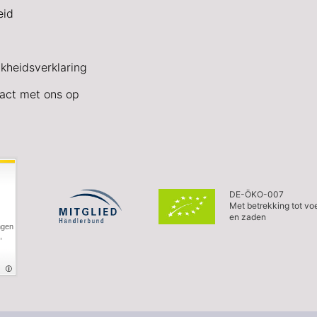
eid
jkheidsverklaring
act met ons op
DE-ÖKO-007
Met betrekking tot vo
en zaden
ngen
,