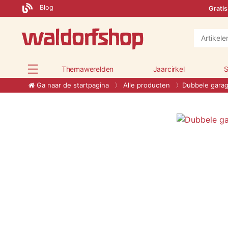
Blog
Gratis
Themawerelden
Jaarcirkel
S
Ga naar de startpagina
Alle producten
Dubbele gara