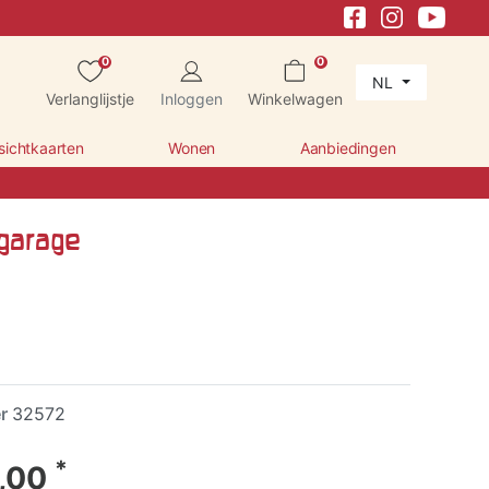
0
0
NL
Verlanglijstje
Inloggen
Winkelwagen
sichtkaarten
Wonen
Aanbiedingen
garage
er
32572
*
,00