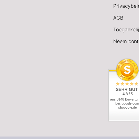
Privacybel
AGB
Toegankeli
Neem cont
SEHR GUT
4.8 / 5
aus 3148 Bewertu
bei: google.com
shopvote.de