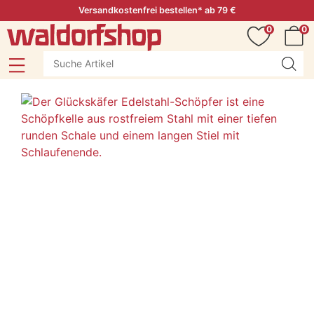
Versandkostenfrei bestellen* ab 79 €
0
0