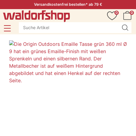
Versandkostenfrei bestellen* ab 79 €
0
0