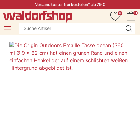
Versandkostenfrei bestellen* ab 79 €
0
0