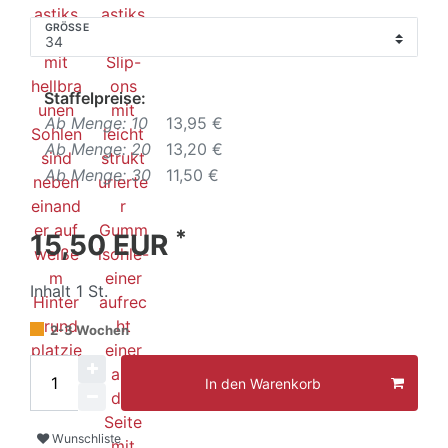
GRÖSSE
Staffelpreise:
Ab Menge: 10
13,95 €
Ab Menge: 20
13,20 €
Ab Menge: 30
11,50 €
*
15,50 EUR
Inhalt
1
St.
2-3 Wochen
In den Warenkorb
Wunschliste