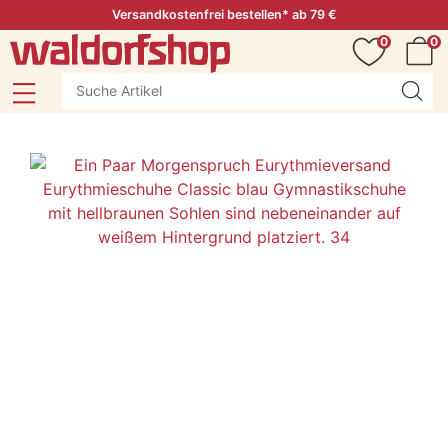
Versandkostenfrei bestellen* ab 79 €
0
0