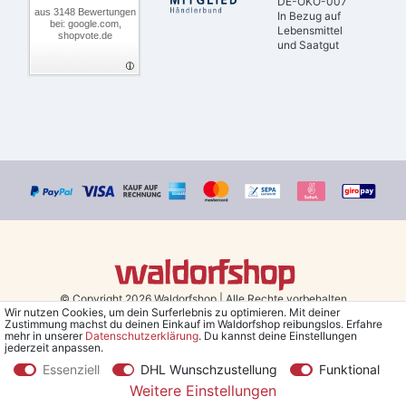
DE-ÖKO-007
aus 3148 Bewertungen
In Bezug auf
bei: google.com,
Lebensmittel
shopvote.de
und Saatgut
© Copyright 2026 Waldorfshop
|
Alle Rechte vorbehalten.
Wir nutzen Cookies, um dein Surferlebnis zu optimieren. Mit deiner
Zustimmung machst du deinen Einkauf im Waldorfshop reibungslos. Erfahre
Bestellungen mit Prio Versand bis 13 Uhr, garantierter Versand am
mehr in unserer
Daten­schutz­erklärung
. Du kannst deine Einstellungen
jederzeit anpassen.
selben Tag!
Essenziell
DHL Wunschzustellung
Funktional
*Kostenlose Lieferung in Deutschland und Österreich ab 79 €.
(gilt
Weitere Einstellungen
nur für Sparversand - ausgenommen Sperrgut und Speditionsware)