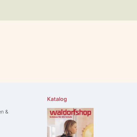
Katalog
en &