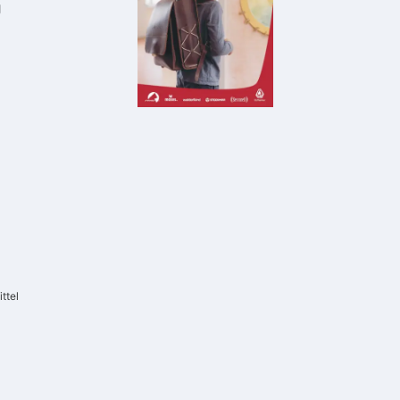
g
ttel