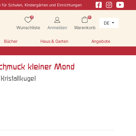
e für Schulen, Kindergärten und Einrichtungen
0
0
DE
Wunschliste
Anmelden
Warenkorb
Bücher
Haus & Garten
Angebote
chmuck kleiner Mond
Kristallkugel