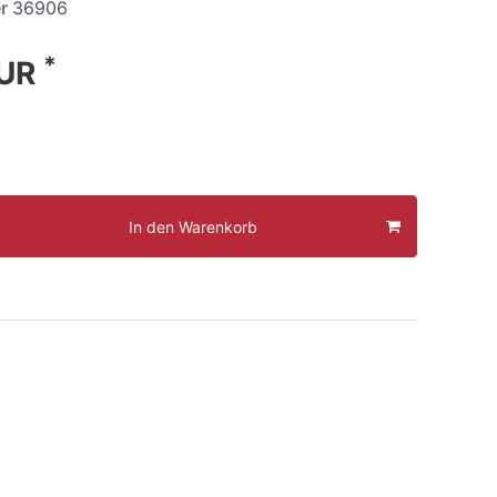
er
36906
*
EUR
In den Warenkorb