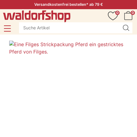
Versandkostenfrei bestellen* ab 79 €
0
0