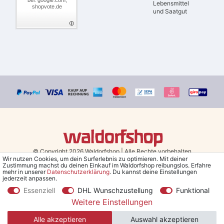
Lebensmittel
shopvote.de
und Saatgut
© Copyright 2026 Waldorfshop
|
Alle Rechte vorbehalten.
Wir nutzen Cookies, um dein Surferlebnis zu optimieren. Mit deiner
Zustimmung machst du deinen Einkauf im Waldorfshop reibungslos. Erfahre
Bestellungen mit Prio Versand bis 13 Uhr, garantierter Versand am
mehr in unserer
Daten­schutz­erklärung
. Du kannst deine Einstellungen
jederzeit anpassen.
selben Tag!
Essenziell
DHL Wunschzustellung
Funktional
*Kostenlose Lieferung in Deutschland und Österreich ab 79 €.
(gilt
Weitere Einstellungen
nur für Sparversand - ausgenommen Sperrgut und Speditionsware)
Alle akzeptieren
Auswahl akzeptieren
**Den 5€ Gutschein erhältst du nach Bestätigung des Newsletters