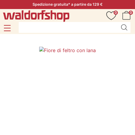
Spedizione gratuita* a partire da 129 €
0
0