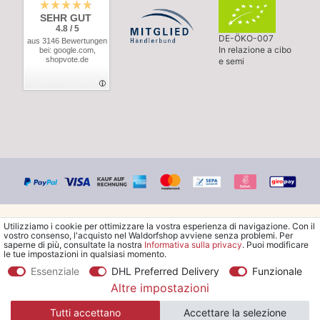
SEHR GUT
4.8 / 5
DE-ÖKO-007
aus 3146 Bewertungen
In relazione a cibo
bei: google.com,
shopvote.de
e semi
Utilizziamo i cookie per ottimizzare la vostra esperienza di navigazione. Con il
vostro consenso, l'acquisto nel Waldorfshop avviene senza problemi. Per
saperne di più, consultate la nostra
Informativa sulla privacy
. Puoi modificare
le tue impostazioni in qualsiasi momento.
© Copyright 2026 Waldorfshop
|
Tutti i diritti riservati.
Essenziale
DHL Preferred Delivery
Funzionale
Altre impostazioni
*Ordina la spedizione gratuita in Italia a partire da 99 €. Sono
Tutti accettano
Accettare la selezione
escluse le merci ingombranti.